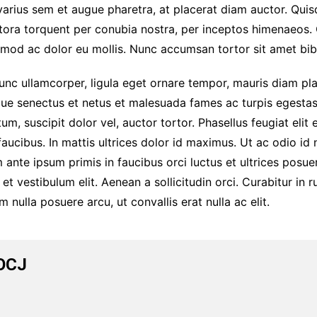
m varius sem et augue pharetra, at placerat diam auctor. Q
litora torquent per conubia nostra, per inceptos himenaeos.
smod ac dolor eu mollis. Nunc accumsan tortor sit amet bi
Nunc ullamcorper, ligula eget ornare tempor, mauris diam pl
ique senectus et netus et malesuada fames ac turpis egestas.
m, suscipit dolor vel, auctor tortor. Phasellus feugiat elit 
ucibus. In mattis ultrices dolor id maximus. Ut ac odio id n
te ipsum primis in faucibus orci luctus et ultrices posuer
 vestibulum elit. Aenean a sollicitudin orci. Curabitur in 
m nulla posuere arcu, ut convallis erat nulla ac elit.
OCJ