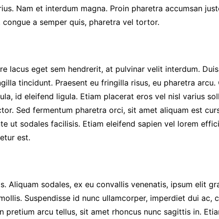
rius. Nam et interdum magna. Proin pharetra accumsan justo
s, congue a semper quis, pharetra vel tortor.
 lacus eget sem hendrerit, at pulvinar velit interdum. Duis 
gilla tincidunt. Praesent eu fringilla risus, eu pharetra arcu
a, id eleifend ligula. Etiam placerat eros vel nisl varius sol
auctor. Sed fermentum pharetra orci, sit amet aliquam est cu
e ut sodales facilisis. Etiam eleifend sapien vel lorem effic
etur est.
 Aliquam sodales, ex eu convallis venenatis, ipsum elit grav
mollis. Suspendisse id nunc ullamcorper, imperdiet dui ac,
n pretium arcu tellus, sit amet rhoncus nunc sagittis in. Eti