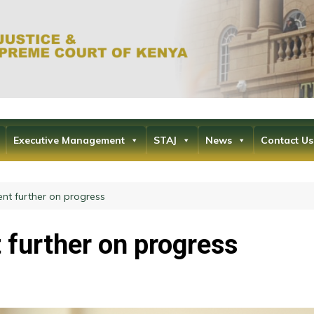
Office of the Ch
the Supr
Executive Management
STAJ
News
Contact Us
t further on progress
further on progress