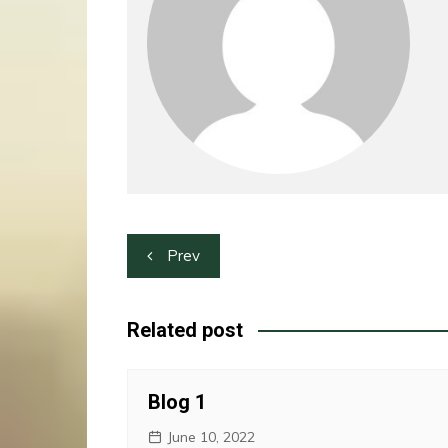
Post
Prev
navigation
Related post
Blog 1
June 10, 2022