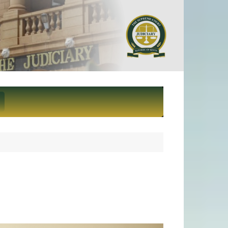
ief Justice and President of
eme Court of Kenya