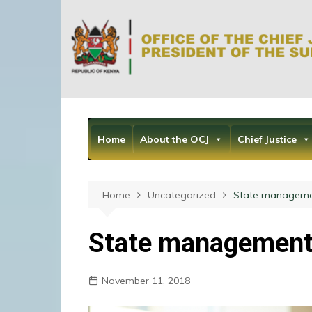
Skip
to
content
Home
About the OCJ
Chief Justice
Home
Uncategorized
State managemen
State management 
November 11, 2018