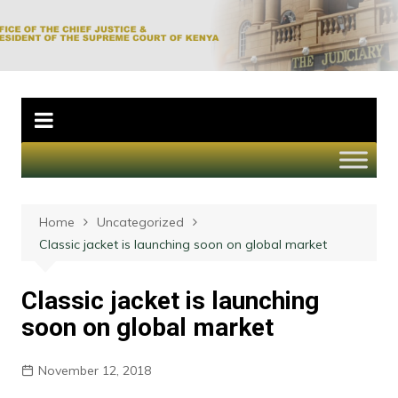
Skip
to
Office of the Chief
content
Justice and
President of the
Supreme Court of
Kenya
Home
Uncategorized
Classic jacket is launching soon on global market
Classic jacket is launching
soon on global market
November 12, 2018