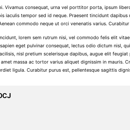
i. Vivamus consequat, urna vel porttitor porta, ipsum liber
s iaculis tempor sed id neque. Praesent tincidunt dapibus mi
Aenean commodo neque ut orci venenatis varius. Curabitur 
incidunt, lorem sem rutrum nisi, vel commodo felis elit vitae 
, sapien eget pulvinar consequat, lectus odio dictum nisl, q
acilisis, nisl pretium scelerisque dapibus, augue elit feugia
met massa ac tortor varius aliquet dignissim in mauris. Cr
diet ligula. Curabitur purus est, pellentesque sagittis digni
OCJ