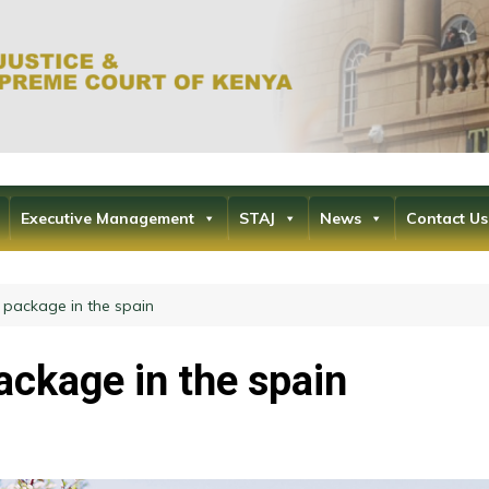
Office of the Ch
the Supr
Executive Management
STAJ
News
Contact Us
package in the spain
ckage in the spain