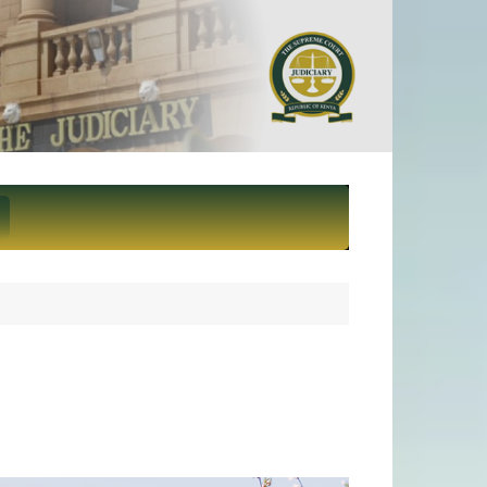
ief Justice and President of
eme Court of Kenya