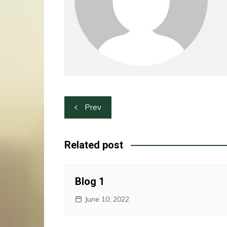
Post
Prev
navigation
Related post
Blog 1
June 10, 2022