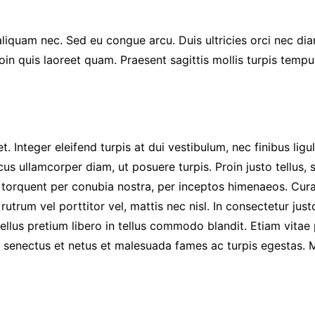
 aliquam nec. Sed eu congue arcu. Duis ultricies orci nec 
roin quis laoreet quam. Praesent sagittis mollis turpis tempu
. Integer eleifend turpis at dui vestibulum, nec finibus lig
us ullamcorper diam, ut posuere turpis. Proin justo tellus, 
ra torquent per conubia nostra, per inceptos himenaeos. Cur
rutrum vel porttitor vel, mattis nec nisl. In consectetur justo
lus pretium libero in tellus commodo blandit. Etiam vitae pu
ue senectus et netus et malesuada fames ac turpis egestas. 