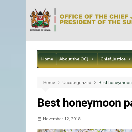
Skip
to
content
Home
About the OCJ
Chief Justice
Home
Uncategorized
Best honeymoon 
Best honeymoon pa
November 12, 2018